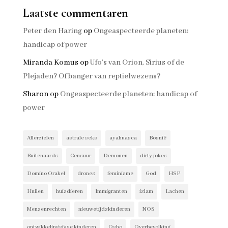
Laatste commentaren
Peter den Haring
op
Ongeaspecteerde planeten:
handicap of power
Miranda Komus
op
Ufo’s van Orion, Sirius of de
Plejaden? Of banger van reptielwezens?
Sharon
op
Ongeaspecteerde planeten: handicap of
power
Allerzielen
astrale seks
ayahuasca
Bosnië
Buitenaards
Censuur
Demonen
dirty jokes
Domino Orakel
drones
feminisme
God
HSP
Huilen
huisdieren
Immigranten
islam
Lachen
Mensenrechten
nieuwetijdskinderen
NOS
ontwikkelingsfase kinderen
Osho
Overbevolking