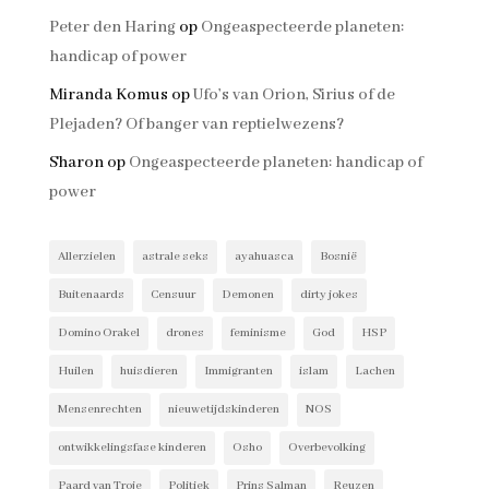
Peter den Haring
op
Ongeaspecteerde planeten:
handicap of power
Miranda Komus
op
Ufo’s van Orion, Sirius of de
Plejaden? Of banger van reptielwezens?
Sharon
op
Ongeaspecteerde planeten: handicap of
power
Allerzielen
astrale seks
ayahuasca
Bosnië
Buitenaards
Censuur
Demonen
dirty jokes
Domino Orakel
drones
feminisme
God
HSP
Huilen
huisdieren
Immigranten
islam
Lachen
Mensenrechten
nieuwetijdskinderen
NOS
ontwikkelingsfase kinderen
Osho
Overbevolking
Paard van Troje
Politiek
Prins Salman
Reuzen