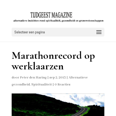
Selecteer een pagina
Marathonrecord op
werklaarzen
door
Peter den Haring
|
sep 2, 2013
|
Alternatieve
gezondheid
,
Spiritualiteit
|
0 Reacties