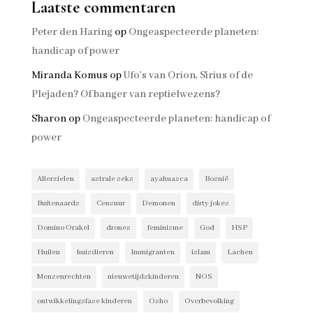
Laatste commentaren
Peter den Haring
op
Ongeaspecteerde planeten:
handicap of power
Miranda Komus
op
Ufo’s van Orion, Sirius of de
Plejaden? Of banger van reptielwezens?
Sharon
op
Ongeaspecteerde planeten: handicap of
power
Allerzielen
astrale seks
ayahuasca
Bosnië
Buitenaards
Censuur
Demonen
dirty jokes
Domino Orakel
drones
feminisme
God
HSP
Huilen
huisdieren
Immigranten
islam
Lachen
Mensenrechten
nieuwetijdskinderen
NOS
ontwikkelingsfase kinderen
Osho
Overbevolking