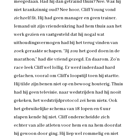
meegedaan. Had hij dan getraind thuis? Nee. Was hij
niet krankzinnig oud? Nee hoor, Cliff Young vond
zichzelf fit. Hij had geen manager en geen trainer.
Iemand uit zijn vriendenkring had hem thuis aan het
werk gezien en vastgesteld dat hij nogal wat
uithoudingsvermogen had bij het terug vinden van
zoek geraakte schapen. “Jij zou het goed doen in de
marathon,” had die vriend gezegd. En daarom. Zo’n
race leek Cliff wel lollig. Er werd inderdaad hard
gelachen, vooral om Cliff’s loopstijl toen hij startte.
Hij tilde zijn benen niet op en bewoog houterig. Thuis
had hij geen televisie, naar wedstrijden had hij nooit
gekeken, het wedstrijdprotocol zei hem niets. Ook
het gebruikelijke schema van 18 lopen en 6 uur
slapen kende hij niet. Cliff onderscheidde zich
echter van alle atleten voor hem en na hem doordat
hij gewoon door ging. Hij liep wel rommelig en niet